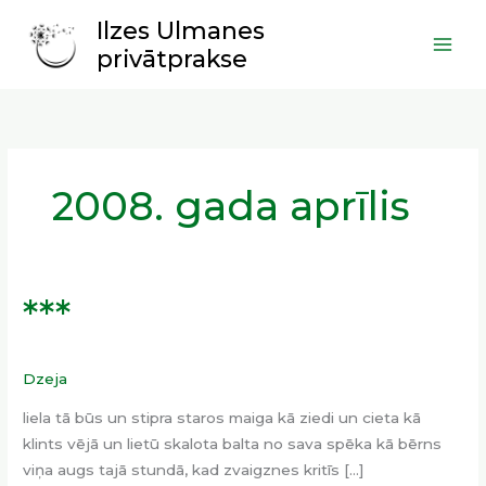
Skip
Main
Ilzes Ulmanes
to
Men
privātprakse
content
2008. gada aprīlis
***
***
Dzeja
liela tā būs un stipra staros maiga kā ziedi un cieta kā
klints vējā un lietū skalota balta no sava spēka kā bērns
viņa augs tajā stundā, kad zvaigznes kritīs […]