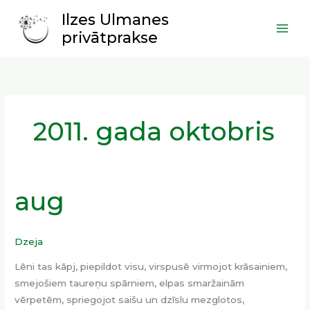
Skip
Main
Ilzes Ulmanes
to
Men
privātprakse
content
2011. gada oktobris
aug
aug
Dzeja
Lēni tas kāpj, piepildot visu, virspusē virmojot krāsainiem,
smejošiem taureņu spārniem, elpas smaržainām
vērpetēm, spriegojot saišu un dzīslu mezglotos,