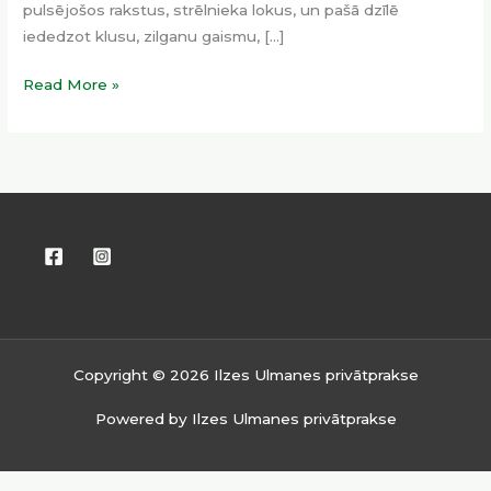
pulsējošos rakstus, strēlnieka lokus, un pašā dzīlē
iededzot klusu, zilganu gaismu, […]
Read More »
Copyright © 2026 Ilzes Ulmanes privātprakse
Powered by Ilzes Ulmanes privātprakse