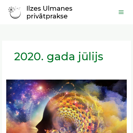
Skip
Main
Ilzes Ulmanes
to
Men
privātprakse
content
2020. gada jūlijs
Par
koordinātu
sistēmām