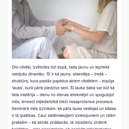
Divi cilvēki, izvēloties būt kopā, rada jaunu un iepriekš
nebijušu dinamiku. Šī ir kā jauna, atsevišķa – trešā –
struktūra, kura pastāv papildus abiem cilvēkiem – kopīgs
‘lauks’, kurā pāris piedzīvo sevi. Šī lauka daba var būt kā
liela mistērija – dienu no dienas ietekmējot un spoguļojot
mūs, ienesot mijiedarbībā bieži nesaprotamus procesus.
Seminārā mēs izzināsim, kā pāra lauks veidojas un kādas
ir tā īpašības. Caur sistēmiskajiem izvietojumiem un citām
praksēm – kā senās zināšanās, tā mūsdienu zinātnē
balstītām – mēs pieredzēsim, kā apzināti mijiedarboties