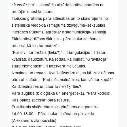
kā vecākiem” – scenāriju atkārtošanās/atsperties no
pretējā/ ienest ko jaunu.
Tipiskās grūtības pāra attiecībās un to skaidrojums no
sistēmiskā viedokļa (smagums/dzīvīguma+seksuālās
intereses trūkums/ agresija/ diskomunikācija/ sānsoļi).
Šķiršanās/grūtības šķirties – pāra lauka sairšanas
procesi, kā tos harmonizēt.
“Kur divi, tur trešais (lieks?)” – triangulācijas . Trijstūri,
kvadrāti, daudzstūri. Kā rodas, kā risināt. “Gravitācija”
starp elementiem un līdzsvara meklējums.
Izmaiņas un resursi. Kvalitatīvas izmaiņas kā izaicinājums
pāra attiecībām. “Kad mēs maināmies, kas vēl tur kopā?”
Kā dziedināties un caur to neizšķirties?
Pāra auglība (bioloģiska un enerģētiska). “Pāra kodols”.
Kas palīdz spēcināt pāra resursu.
Praktiskais sistēmiskais vingrinājums-diagnostika
14.00-18.00 – Pāra lauka higiēna un pilnveide
(Aleksandrs Zlatopoļskis)
“Laimīgu attiecību lauks” – prakšu cikls