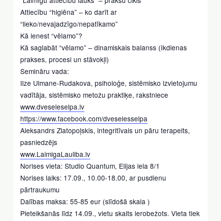
Attiecību “higiēna” – ko darīt ar
“lieko/nevajadzīgo/nepatīkamo”
Kā ienest “vēlamo”?
Kā saglabāt “vēlamo” – dinamiskais balanss (Ikdienas
prakses, procesi un stāvokļi)
Semināru vada:
Ilze Ulmane-Rudakova, psiholoģe, sistēmisko izvietojumu
vadītāja, sistēmisko metožu praktiķe, rakstniece
www.dveseleselpa.lv
https://www.facebook.com/dveselesselpa
Aleksandrs Zlatopoļskis, integritīvais un pāru terapeits,
pasniedzējs
www.LaimigaLauliba.lv
Norises vieta: Studio Quantum, Elijas iela 8/1
Norises laiks: 17.09., 10.00-18.00, ar pusdienu
pārtraukumu
Dalības maksa: 55-85 eur (slīdošā skala )
Pieteikšanās līdz 14.09., vietu skaits ierobežots. Vieta tiek