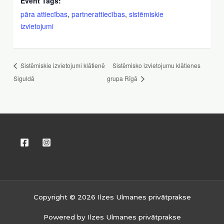
Event Tags:
pāra attiecības
,
partnerattiecības
,
sistēmiskie
izvietojumi
Sistēmiskie izvietojumi klātienē
Sistēmisko izvietojumu klātienes
Siguldā
grupa Rīgā
Copyright © 2026 Ilzes Ulmanes privātprakse
Powered by Ilzes Ulmanes privātprakse