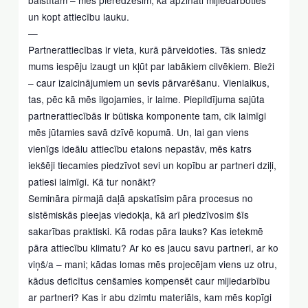
un kopt attiecību lauku.
—
Partnerattiecības ir vieta, kurā pārveidoties. Tās sniedz
mums iespēju izaugt un kļūt par labākiem cilvēkiem. Bieži
– caur izaicinājumiem un sevis pārvarēšanu. Vienlaikus,
tas, pēc kā mēs ilgojamies, ir laime. Piepildījuma sajūta
partnerattiecībās ir būtiska komponente tam, cik laimīgi
mēs jūtamies savā dzīvē kopumā. Un, lai gan viens
vienīgs ideālu attiecību etalons nepastāv, mēs katrs
iekšēji tiecamies piedzīvot sevi un kopību ar partneri dziļi,
patiesi laimīgi. Kā tur nonākt?
Semināra pirmajā daļā apskatīsim pāra procesus no
sistēmiskās pieejas viedokļa, kā arī piedzīvosim šīs
sakarības praktiski. Kā rodas pāra lauks? Kas ietekmē
pāra attiecību klimatu? Ar ko es jaucu savu partneri, ar ko
viņš/a – mani; kādas lomas mēs projecējam viens uz otru,
kādus deficītus cenšamies kompensēt caur mijiedarbību
ar partneri? Kas ir abu dzimtu materiāls, kam mēs kopīgi