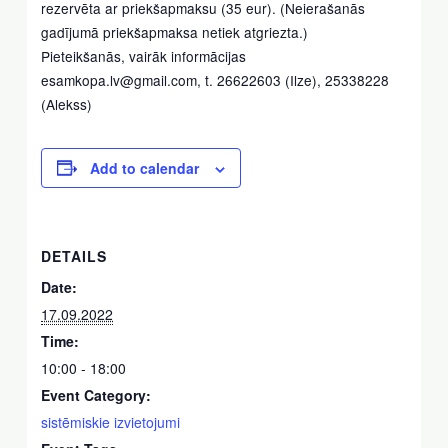
rezervēta ar priekšapmaksu (35 eur). (Neierašanās
gadījumā priekšapmaksa netiek atgriezta.)
Pieteikšanās, vairāk informācijas
esamkopa.lv@gmail.com, t. 26622603 (Ilze), 25338228
(Alekss)
Add to calendar
DETAILS
Date:
17.09.2022
Time:
10:00 - 18:00
Event Category:
sistēmiskie izvietojumi