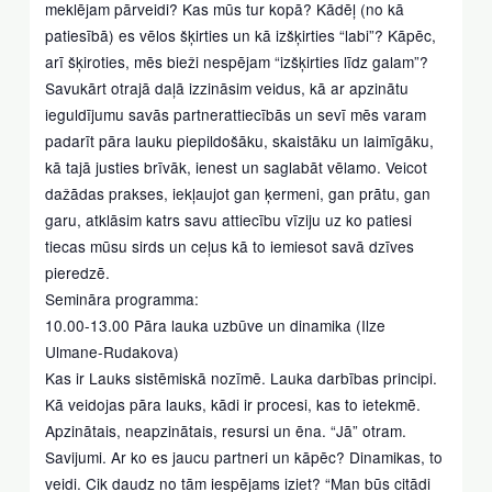
meklējam pārveidi? Kas mūs tur kopā? Kādēļ (no kā
patiesībā) es vēlos šķirties un kā izšķirties “labi”? Kāpēc,
arī šķiroties, mēs bieži nespējam “izšķirties līdz galam”?
Savukārt otrajā daļā izzināsim veidus, kā ar apzinātu
ieguldījumu savās partnerattiecībās un sevī mēs varam
padarīt pāra lauku piepildošāku, skaistāku un laimīgāku,
kā tajā justies brīvāk, ienest un saglabāt vēlamo. Veicot
dažādas prakses, iekļaujot gan ķermeni, gan prātu, gan
garu, atklāsim katrs savu attiecību vīziju uz ko patiesi
tiecas mūsu sirds un ceļus kā to iemiesot savā dzīves
pieredzē.
Semināra programma:
10.00-13.00 Pāra lauka uzbūve un dinamika (Ilze
Ulmane-Rudakova)
Kas ir Lauks sistēmiskā nozīmē. Lauka darbības principi.
Kā veidojas pāra lauks, kādi ir procesi, kas to ietekmē.
Apzinātais, neapzinātais, resursi un ēna. “Jā” otram.
Savijumi. Ar ko es jaucu partneri un kāpēc? Dinamikas, to
veidi. Cik daudz no tām iespējams iziet? “Man būs citādi