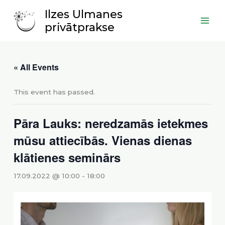
Skip
Main
Ilzes Ulmanes
to
Men
privātprakse
content
« All Events
This event has passed.
Pāra Lauks: neredzamās ietekmes
mūsu attiecībās. Vienas dienas
klātienes seminārs
17.09.2022 @ 10:00
-
18:00