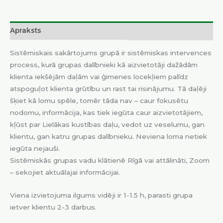
Apraksts
Sistēmiskais sakārtojums grupā ir sistēmiskas intervences
process, kurā grupas dalībnieki kā aizvietotāji dažādām
klienta iekšējām daļām vai ģimenes locekļiem palīdz
atspoguļot klienta grūtību un rast tai risinājumu. Tā daļēji
šķiet kā lomu spēle, tomēr tāda nav – caur fokusētu
nodomu, informācija, kas tiek iegūta caur aizvietotājiem,
kļūst par Lielākas kustības daļu, vedot uz veselumu, gan
klientu, gan katru grupas dalībnieku. Neviena loma netiek
iegūta nejauši.
Sistēmiskās grupas vadu klātienē Rīgā vai attālināti, Zoom
– sekojiet aktuālajai informācijai.
Viena izvietojuma ilgums vidēji ir 1-1.5 h, parasti grupa
ietver klientu 2-3 darbus.