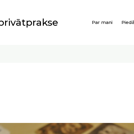
privātprakse
Par mani
Pied
i