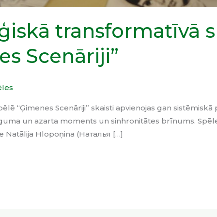
ģiskā transformatīvā 
s Scenāriji”
ēles
ēlē “Ģimenes Scenāriji” skaisti apvienojas gan sistēmiskā
iguma un azarta moments un sinhronitātes brīnums. Spēle
e Natālija Hlopoņina (Наталья […]