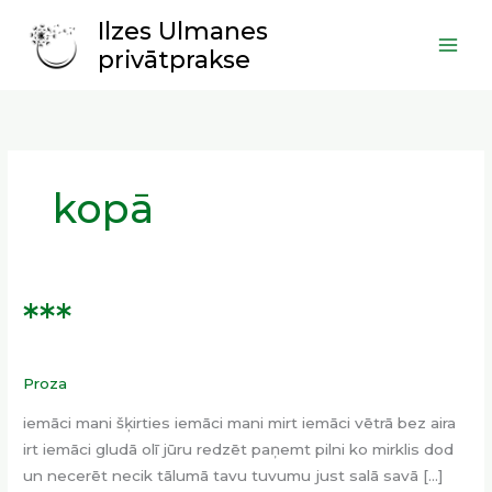
Skip
Main
Ilzes Ulmanes
to
Men
privātprakse
content
kopā
***
***
Proza
iemāci mani šķirties iemāci mani mirt iemāci vētrā bez aira
irt iemāci gludā olī jūru redzēt paņemt pilni ko mirklis dod
un necerēt necik tālumā tavu tuvumu just salā savā […]