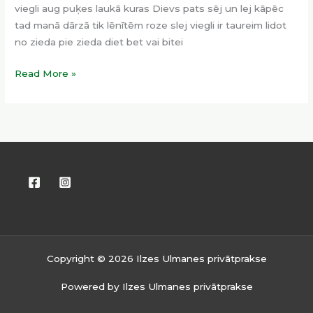
viegli aug puķes laukā kuras Dievs pats sēj un lej kāpēc
tad manā dārzā tik lēnītēm roze slej viegli ir taureim lidot
no zieda pie zieda diet bet vai bitei
Read More »
Copyright © 2026 Ilzes Ulmanes privātprakse
Powered by Ilzes Ulmanes privātprakse