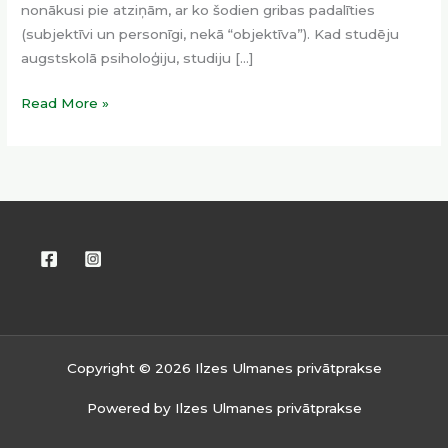
nonākusi pie atziņām, ar ko šodien gribas padalīties
(subjektīvi un personīgi, nekā “objektīva”). Kad studēju
augstskolā psiholoģiju, studiju […]
Read More »
Copyright © 2026 Ilzes Ulmanes privātprakse
Powered by Ilzes Ulmanes privātprakse