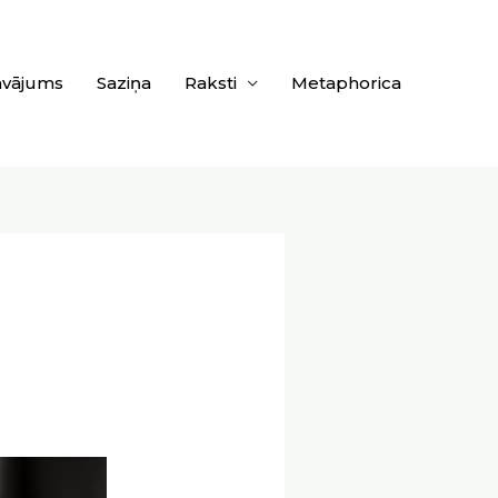
āvājums
Saziņa
Raksti
Metaphorica