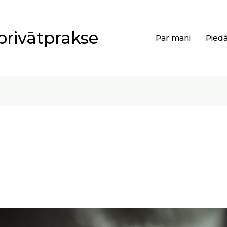
privātprakse
Par mani
Pied