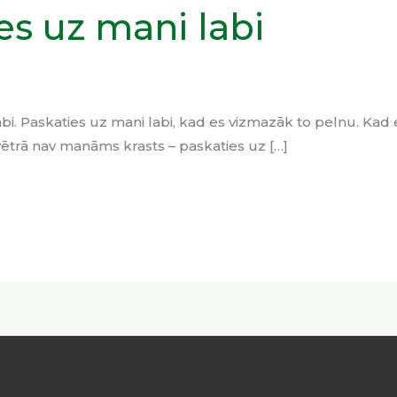
es uz mani labi
bi. Paskaties uz mani labi, kad es vizmazāk to pelnu. Kad 
d vētrā nav manāms krasts – paskaties uz […]