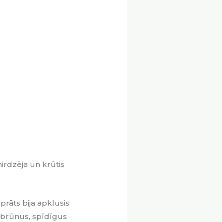
mirdzēja un krūtis
prāts bija apklusis
 brūnus, spīdīgus