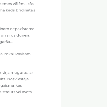
s zemes zālēm… tās
umā kāds brīdinātājs
, viņam nepazīstama
a un sirds dunēja,
 garša…
jai rokai. Pavisam
iz viņa muguras, ar
īts. Nošvīkstēja
 gaisma, kas
strauts vai avots,