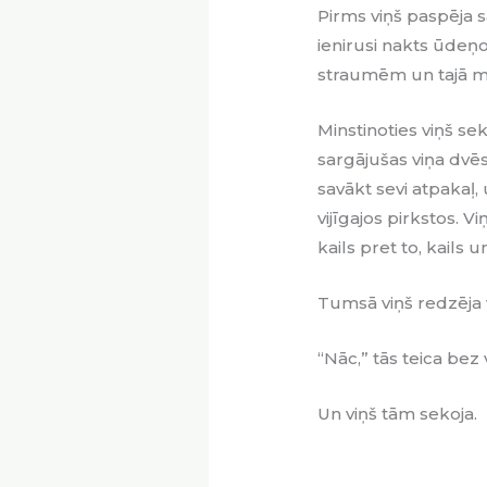
Pirms viņš paspēja s
ienirusi nakts ūde
straumēm un tajā m
Minstinoties viņš se
sargājušas viņa dvēse
savākt sevi atpakaļ,
vijīgajos pirkstos. 
kails pret to, kails u
Tumsā viņš redzēja 
“Nāc,” tās teica bez
Un viņš tām sekoja.