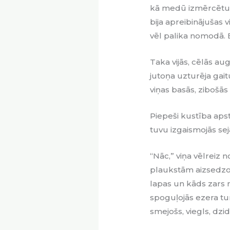
kā medū izmērcētus
bija apreibinājušas
vēl palika nomodā. B
Taka vijās, cēlās au
jutoņa uzturēja gaitu
viņas basās, zibošā
Piepeši kustība apstā
tuvu izgaismojās sej
“Nāc,” viņa vēlreiz n
plaukstām aizsedzot 
lapas un kāds zars 
spoguļojās ezera tum
smejošs, viegls, dzi