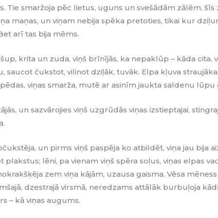
. Tie smaržoja pēc lietus, uguns un svešādām zālēm, šī
 viņa maņas, un viņam nebija spēka
pretoties, tikai kur dziļ
et arī tas bija mēms.
gšup, krita un zuda, viņš brīnījās, ka nepaklūp – kāda cita
, saucot čukstot, vilinot dziļāk, tuvāk. Elpa kļuva straujāk
s pēdas, viņas smarža, mutē ar asinīm jaukta saldenu lūpu
jās, un sazvārojies viņš uzgrūdās viņas izstieptajai, stingra
a.
očukstēja, un pirms viņš paspēja ko atbildēt, viņa jau bija a
plakstus; lēni, pa vienam viņš spēra soļus, viņas elpas vad
nokrakšķēja zem viņa kājām, uzausa gaisma. Vēsa mēness
šajā, dzestrajā virsmā, neredzams attālāk burbuļoja kāds 
drs – kā viņas augums.