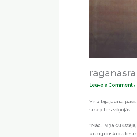
raganasrak
Leave a Comment
/
Viņa bija jauna, pavi
smejoties vilņojās.
“Nāc,” viņa čukstēja
un ugunskura liesmu