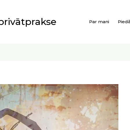
privātprakse
Par mani
Pied