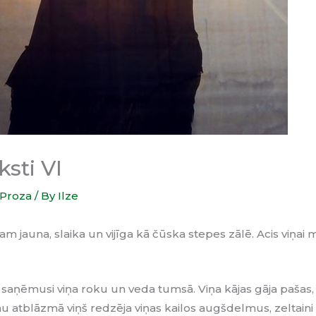
sti VI
Proza
/ By
Ilze
sam jauna, slaika un vijīga kā čūska stepes zālē. Acis viņai 
, saņēmusi viņa roku un veda tumsā. Viņa kājas gāja pašas, 
 atblāzmā viņš redzēja viņas kailos augšdelmus, zeltaini