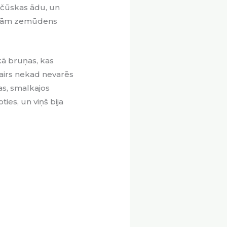
u čūskas ādu, un
kajām zemūdens
kā bruņas, kas
 vairs nekad nevarēs
ņas, smalkajos
ies, un viņš bija