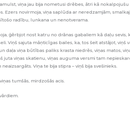
amulst, viņa jau bija nometusi drēbes, ātri kā nokalpojuš
ņos. Ezers novirmoja, viņa saplūda ar neredzamjām, smal
ītošo radību, lunkana un nenotverama.
koja, ģērbjot nost katru no drānas gabaliem kā daļu sevis, 
li. Viņš sajuta māņticīgas bailes, ka, tos šeit atstājot, viņš
 un daļa viņa būtības paliks krasta niedrēs, viņas matos, vi
Viņš juta viņas skatienu, viņas auguma versmi tam nepieskarot
n neaizsargāts. Viņa te bija stipra – viņš bija svešinieks.
viņas tumšās, mirdzošās acis.
 vārdiem.