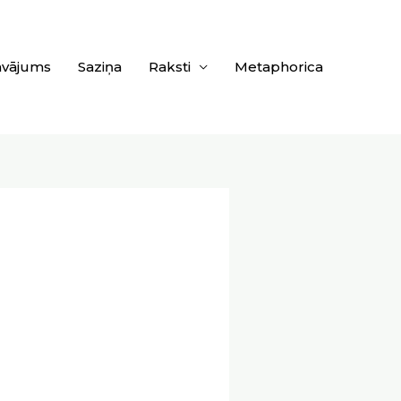
āvājums
Saziņa
Raksti
Metaphorica