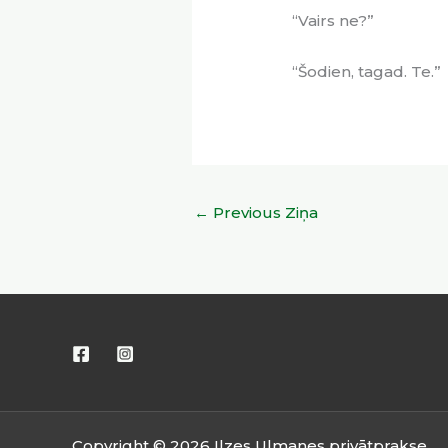
“Vairs ne?”
“Šodien, tagad. Te.”
←
Previous Ziņa
Copyright © 2026 Ilzes Ulmanes privātprakse