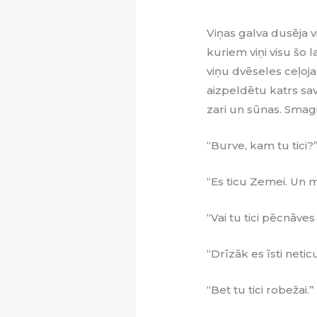
Viņas galva dusēja vi
kuriem viņi visu šo l
viņu dvēseles ceļoja 
aizpeldētu katrs savu
zari un sūnas. Smagi 
“Burve, kam tu tici?
“Es ticu Zemei. Un ma
“Vai tu tici pēcnāves
“Drīzāk es īsti neticu
“Bet tu tici robežai.”