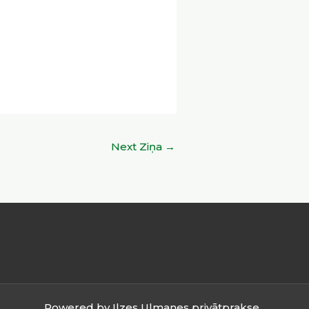
Next Ziņa
→
Powered by Ilzes Ulmanes privātprakse