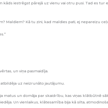
m kāds iestrēgst pārejā uz vienu vai otru pusi. Tad es tur eju
dām? Maldiem? Kā tu zini, kad maldies pati, ej nepareizu ceļ
es.”
vērtas, un viņa pasmaidīja.
a atbildēja uz neizrunāto jautājumu.
īja matus un domāja par skaidrību, kas viņas klātbūtnē sāka
biedēja. Un vienlaikus, klātesamība bija kā silta, atmodinoš