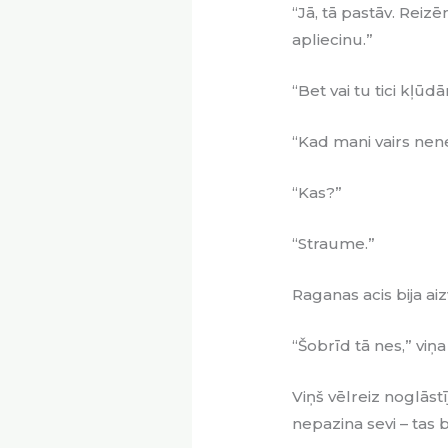
“Jā, tā pastāv. Reizē
apliecinu.”
“Bet vai tu tici kļū
“Kad mani vairs nen
“Kas?”
“Straume.”
Raganas acis bija aiz
“Šobrīd tā nes,” viņ
Viņš vēlreiz noglāst
nepazina sevi – tas 