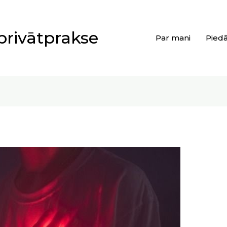
privātprakse
Par mani
Pied