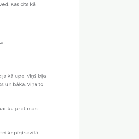
ved. Kas cits kā
?”
ija kā upe. Viņš bija
sts un bāka. Viņa to
v par ko pret mani
tni kopīgi savītā