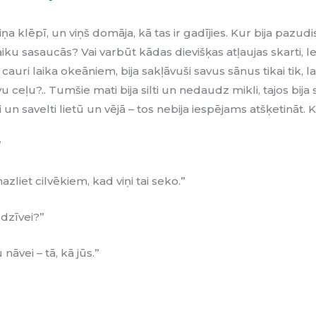
ņa klēpī, un viņš domāja, kā tas ir gadījies. Kur bija pazud
aiku sasaucās? Vai varbūt kādas dievišķas atļaujas skarti, l
cauri laika okeāniem, bija sakļāvuši savus sānus tikai tik, lai
 ceļu?.. Tumšie mati bija silti un nedaudz mikli, tajos bija sa
un savelti lietū un vējā – tos nebija
iespējams atšķetināt. K
”
zliet cilvēkiem, kad viņi tai seko.”
 dzīvei?”
 nāvei – tā, kā jūs.”