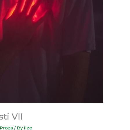
ti VII
Proza
/ By
Ilze