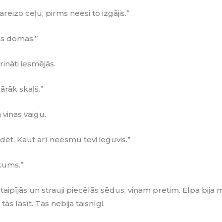
reizo ceļu, pirms neesi to izgājis.”
as domas.”
ināti iesmējās.
ārāk skaļš.”
 viņas vaigu.
dēt. Kaut arī neesmu tevi ieguvis.”
ākums.”
taipījās un strauji piecēlās sēdus, viņam pretim. Elpa bija 
tās lasīt. Tas nebija taisnīgi.