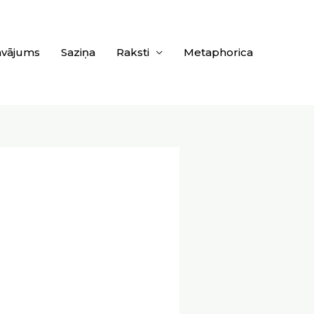
āvājums
Saziņa
Raksti
Metaphorica