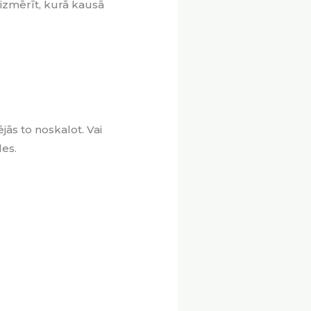
ti izmērīt, kurā kausā
jās to noskalot. Vai
des.