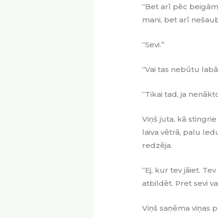
“Bet arī pēc beigām 
mani, bet arī nešaub
“Sevi.”
“Vai tas nebūtu labāk
“Tikai tad, ja nenākt
Viņš juta, kā stingri
laiva vētrā, palu led
redzēja.
“Ej, kur tev jāiet. T
atbildēt. Pret sevi v
Viņš saņēma viņas pla