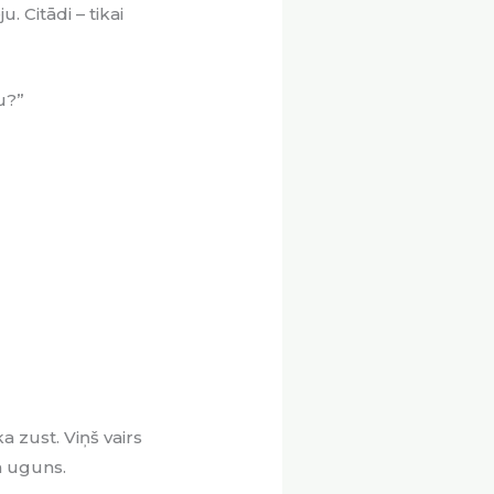
. Citādi – tikai
u?”
 zust. Viņš vairs
a uguns.