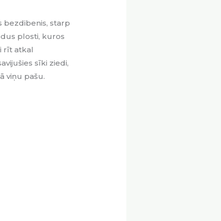
is bezdibenis, starp
edus plosti, kuros
 rīt atkal
vijušies sīki ziedi,
ā viņu pašu.