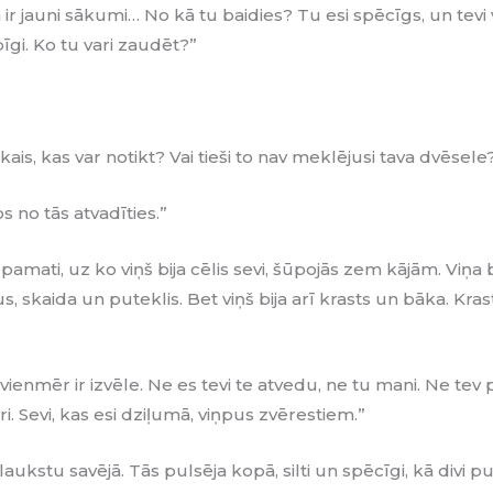
ir jauni sākumi… No kā tu baidies? Tu esi spēcīgs, un tevi 
īgi. Ko tu vari zaudēt?”
ais, kas var notikt? Vai tieši to nav meklējusi tava dvēsele
os no tās atvadīties.”
e pamati, uz ko viņš bija cēlis sevi, šūpojās zem kājām. Viņa b
us, skaida un puteklis. Bet viņš bija arī krasts un bāka. Kra
ev vienmēr ir izvēle. Ne es tevi te atvedu, ne tu mani. Ne te
ari. Sevi, kas esi dziļumā, viņpus zvērestiem.”
ukstu savējā. Tās pulsēja kopā, silti un spēcīgi, kā divi pu