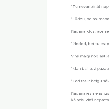
“Tu nevari zināt nepa
“Lūdzu, nelasi man
Ragana klusi, apmier
“Piedod, bet tu esi p
Viņš maigi noglāstīja
“Man bail tevi pazau
“Tad tas ir beigu s
Ragana iesmējās, izs
kā acis. Viņš neprata 