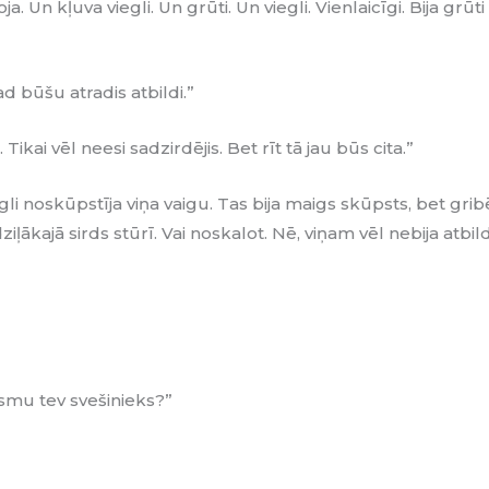
oja. Un kļuva viegli. Un grūti. Un viegli. Vienlaicīgi. Bija grū
ad būšu atradis atbildi.”
. Tikai vēl neesi sadzirdējis. Bet rīt tā jau būs cita.”
gli noskūpstīja viņa vaigu. Tas bija maigs skūpsts, bet gribē
iļākajā sirds stūrī. Vai noskalot. Nē, viņam vēl nebija atbil
esmu tev svešinieks?”