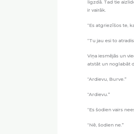
ligzdā. Tad tie aizlid
ir vairāk.
“Es atgriezīšos te, k
“Tu jau esi to atradis
Viņa iesmējās un vie
atstāt un noglabāt dz
“Ardievu, Burve.”
“Ardievu.”
“Es šodien vairs ne
“Nē, šodien ne.”