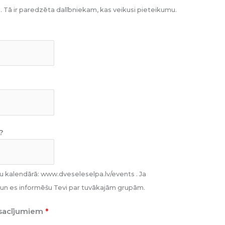
. Tā ir paredzēta dalībniekam, kas veikusi pieteikumu.
?
 kalendārā: www.dveseleselpa.lv/events . Ja
vu, un es informēšu Tevi par tuvākajām grupām.
nosacījumiem
*