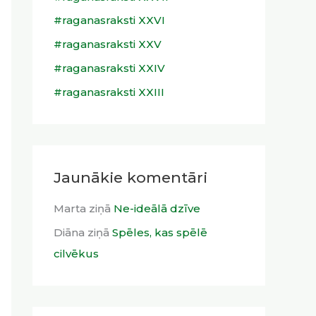
f
#raganasraksti XXVI
o
r
#raganasraksti XXV
:
#raganasraksti XXIV
#raganasraksti XXIII
Jaunākie komentāri
Marta
ziņā
Ne-ideālā dzīve
Diāna
ziņā
Spēles, kas spēlē
cilvēkus