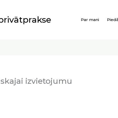
privātprakse
Par mani
Pied
skajai izvietojumu