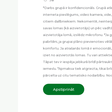
*Darbs grupā ir konfidencionāls. Grupā atkl
interneta pieslēgums, video kamera, vide,
citiem dalībniekiem. Nekomentē, neinterp
savas lomas (kā aizvietotājs) un pēc vadītā
aizvietotāja lomā, izslēdz mikrofonu. *Ja gr
pabrīdini, ja grupai plāno pievienoties vē
komfortu. Ja atrašanās lomā ir emocionāli, 
iziet no aizvietotās lomas. Tu vari attiekt
Tāpat tev ir iespēja jebkurā brīdī pārtraukt
iemeslu. *Apmaksa tiek atgriezta, tikai brī
pārcelta uz citu tematisko nodarbību. No
Apstiprināt