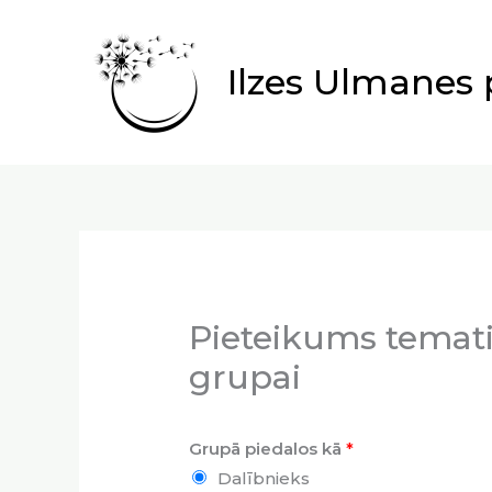
Skip
to
Ilzes Ulmanes 
content
Pieteikums temati
grupai
Grupā piedalos kā
*
Dalībnieks