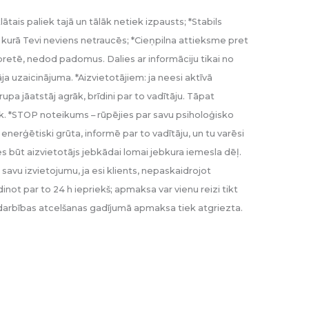
ātais paliek tajā un tālāk netiek izpausts; *Stabils
 kurā Tevi neviens netraucēs; *Cieņpilna attieksme pret
retē, nedod padomus. Dalies ar informāciju tikai no
ja uzaicinājuma. *Aizvietotājiem: ja neesi aktīvā
upa jāatstāj agrāk, brīdini par to vadītāju. Tāpat
lāk. *STOP noteikums – rūpējies par savu psiholoģisko
enerģētiski grūta, informē par to vadītāju, un tu varēsi
ies būt aizvietotājs jebkādai lomai jebkura iemesla dēļ.
 savu izvietojumu, ja esi klients, nepaskaidrojot
dinot par to 24 h iepriekš; apmaksa var vienu reizi tikt
darbības atcelšanas gadījumā apmaksa tiek atgriezta.