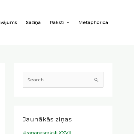
āvājums
Saziņa
Raksti
Metaphorica
S
e
a
r
c
Jaunākās ziņas
h
#raganasraksti XXVII