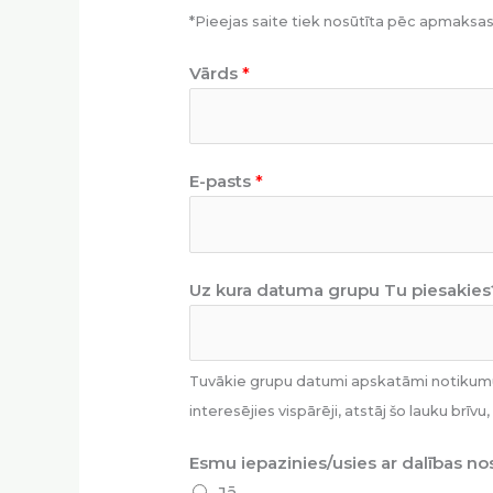
*Pieejas saite tiek nosūtīta pēc apmaksas
Vārds
*
E-pasts
*
Uz kura datuma grupu Tu piesakies
Tuvākie grupu datumi apskatāmi notikumu
interesējies vispārēji, atstāj šo lauku brī
Esmu iepazinies/usies ar dalības 
Jā